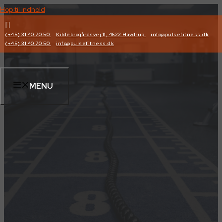
Hop til indhold
(+45) 31 40 70 50
Kildebrogårdsvej 11, 4622 Havdrup
info@pulsefitness.dk
(+45) 31 40 70 50
info@pulsefitness.dk
MENU