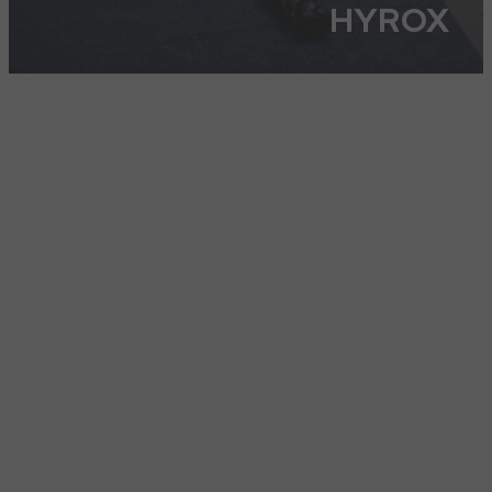
HYROX
HYROX TRÆNING NÆR SOLRØD